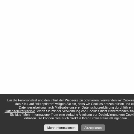
Um die Funktionalität und den Inhalt der Webseite zu optimieren, verwenden wir Cookie
den Klick auf "Akzeptieren" willigen Sie ein, dass wir Cookies setzen dürfen und ei
Datenverarbeitung nach Maßgabe unserer Datenschutzerklärung durchführen:
Datenschutzrichtlinie
. Wenn Sie mit der Verwendung von Cookies nicht einverstanden sin
Sie bitte "Mehr Informationen" um eine einfache Anleitung zur Deaktivierung von Cook
erhalten. Sie können dies auch direkt in Ihren Browsereinstellungen tun.
Mehr Informationen
Akzeptieren