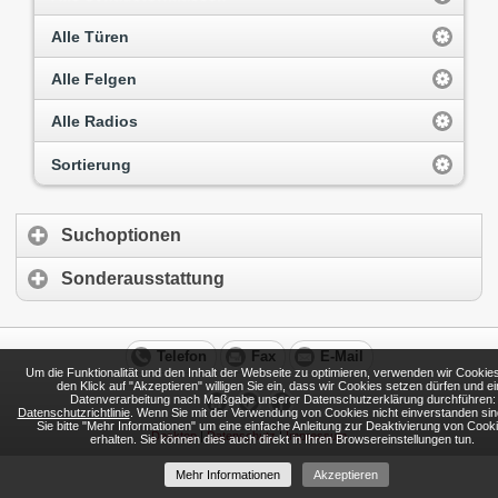
Alle Türen
Alle Felgen
Alle Radios
Sortierung
Suchoptionen
Sonderausstattung
Telefon
Fax
E-Mail
Um die Funktionalität und den Inhalt der Webseite zu optimieren, verwenden wir Cookie
den Klick auf "Akzeptieren" willigen Sie ein, dass wir Cookies setzen dürfen und ei
Datenverarbeitung nach Maßgabe unserer Datenschutzerklärung durchführen:
Datenschutzrichtlinie
. Wenn Sie mit der Verwendung von Cookies nicht einverstanden sin
Sie bitte "Mehr Informationen" um eine einfache Anleitung zur Deaktivierung von Cook
Desktop
|
Datenschutz
|
Impressum
erhalten. Sie können dies auch direkt in Ihren Browsereinstellungen tun.
Mehr Informationen
Akzeptieren